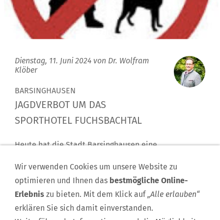
Dienstag, 11. Juni 2024 von
Dr. Wolfram
Klöber
BARSINGHAUSEN
JAGDVERBOT UM DAS
SPORTHOTEL FUCHSBACHTAL
Heute hat die Stadt Barsinghausen eine
Allgemeinverfügung zur Einschränkung der Jagd und
Wir verwenden Cookies um unsere Website zu
des Beisichführens von Waffen erlassen. Im Umfeld
optimieren und Ihnen das
bestmögliche Online-
des Trainingslagers der Türkischen
Erlebnis
zu bieten. Mit dem Klick auf
„Alle erlauben“
Nationalmannschaft ist bis maximal zum 15. Juli 2024
erklären Sie sich damit einverstanden.
die Jagd verboten